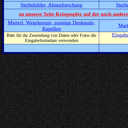
Sterbebilder, Ahnenforschung
Sterb
zu unserer Seite Kriegsopfer auf der noch ander
Marterl, Wegekreuze, sonstige Denkmale,
Mart
Kapellen
Eingabe
Bitte für die Zusendung von Daten oder Fotos die
Eingabeformulare verwenden