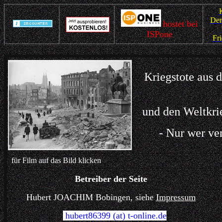
Den
hostet bei
ISPone
Fr
Kriegstote aus d
und den Weltkri
- Nur wer verg
für Film auf das Bild klicken
Betreiber der Seite
Hubert JOACHIM Bobingen, siehe
Impressum
hubert86399 (at) t-online.de